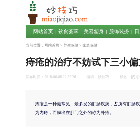
网站首页
|
饮食荟萃
|
美容塑身
|
服饰装扮
|
日
当前位置：
网站首页
>
养生保健
> 家庭保健
痔疮的治疗不妨试下三小偏
的治
发布时间：2018-06-08 22:32:26
编辑：妙技巧
标签：
痔疮是一种最常见、最多发的肛肠疾病，占所有肛肠疾病
为内痔，而膨出在肛门之外的称为外痔。