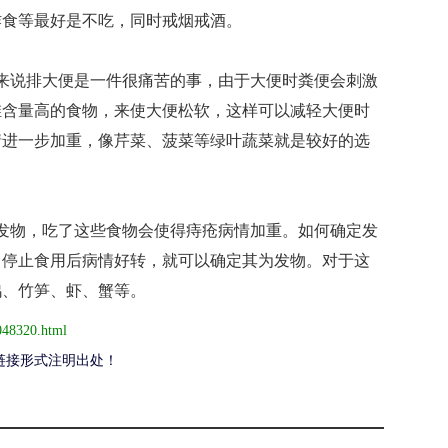
炸食等最好是不吃，同时戒烟戒酒。
说排大便是一件很痛苦的事，由于大便时粪便会刺激
维含量高的食物，来使大便松软，这样可以减轻大便时
情进一步加重，像芹菜、菠菜等绿叶蔬菜就是较好的选
物，吃了这些食物会使得痔疮病情加重。如何确定发
，停止食用后病情好转，就可以确定其为发物。对于这
鸡、竹笋、虾、蟹等。
048320.html
链接形式注明出处！