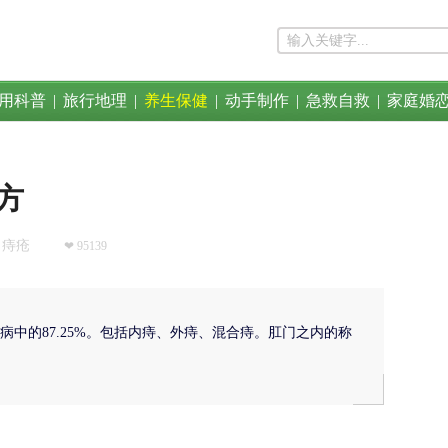
用科普
|
旅行地理
|
养生保健
|
动手制作
|
急救自救
|
家庭婚
方
痔疮
❤ 95139
中的87.25%。包括内痔、外痔、混合痔。肛门之内的称