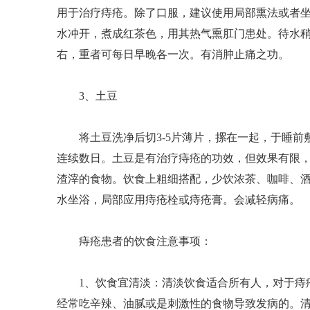
用于治疗痔疮。除了口服，建议使用局部熏法或者
水冲开，煮成红茶色，用其热气熏肛门患处。待水稍
右，重者可每日早晚各一次。有消肿止痛之功。
3、土豆
将土豆洗净后切3-5片薄片，摞在一起，于睡前
连续数日。土豆是有治疗痔疮的功效，但效果有限
渣滓的食物。饮食上粗细搭配，少饮浓茶、咖啡、
水坐浴，局部应用痔疮栓或痔疮膏。会减轻病痛。
痔疮患者的饮食注意事项：
1、饮食宜清淡：清淡饮食适合所有人，对于痔疮
经常吃辛辣、油腻或是刺激性的食物导致发病的。