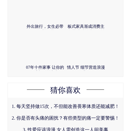
外出旅行，女生必带
板式家具渐成消费主
的8样物品
体 挑选时首选环保性
07年十件家事 让你的
情人节 细节营造浪漫
居室旧貌换新颜
满屋
猜你喜欢
1. 每天坚持做15次，不但能改善畏寒体质还能减肥！
2. 你是否有头痛的困扰？有些类型的痛一定要警惕！
3. 性爱应该浪漫 女人需创造这一人间美事