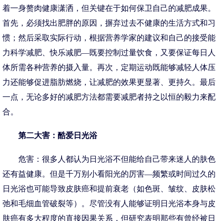
着一身赘肉健康潇洒，但关键在于如何保卫自己的减肥成果。
首先，必须找出肥胖的原因，摒弃过去不健康的生活方式和习
惯；然后采取实际行动，根据营养学家的建议和自己的接受能
力科学减肥、快乐减肥―既要控制过量饮食，又要保证每日人
体所需各种营养的摄入量。再次，定期运动既能够减轻人体压
力还能够促进脂肪燃烧，让减肥的效果更显著、更持久。最后
一点，无论多好的减肥方法都需要减肥者持之以恒的毅力来配
合。
第二大害：酷爱日光浴
危害：很多人都认为日光浴不但能给自己带来迷人的肤色
还有益健康。但是千万别小看阳光的厉害―频繁或时间过久的
日光浴也可能导致皮肤癌和提前衰老（如色斑、皱纹、皮肤松
弛和毛细血管破裂等）。尽管没有人能够证明日光浴本身与皮
肤癌有多大程度的直接因果关系，但研究表明那些有曾经被日