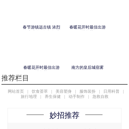
春节游镇远古镇 浓烈
春暖花开时最佳出游
传统味道寻记忆年味
地推荐
春暖花开时最佳出游
南方的皇后城宿雾
地推荐
推荐栏目
网站首页
|
饮食荟萃
|
美容塑身
|
服饰装扮
|
日用科普
|
旅行地理
|
养生保健
|
动手制作
|
急救自救
妙招推荐