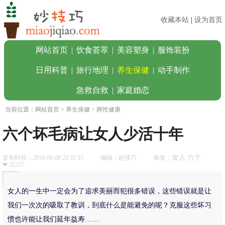
收藏本站
|
设为首页
网站首页
|
饮食荟萃
|
美容塑身
|
服饰装扮
日用科普
|
旅行地理
|
养生保健
|
动手制作
急救自救
|
家庭婚恋
当前位置：
网站首页
>
养生保健
> 两性健康
六个坏毛病让女人少活十年
女人
六个
发布时间：2018-06-08 22:32:35
编辑：妙技巧
标签：
❤ 32337
女人的一生中一定会为了追求美丽而犯很多错误，这些错误就是让
我们一次次的吸取了教训，到底什么是能避免的呢？克服这些坏习
惯也许能让我们延年益寿……