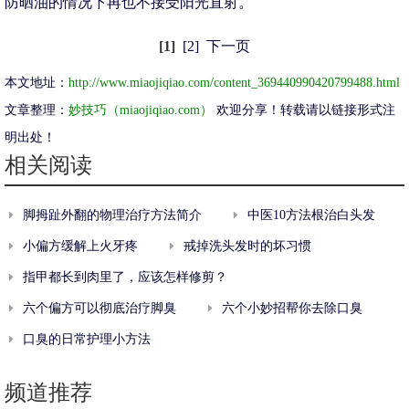
防晒油的情况下再也不接受阳光直射。
[1]
[2]
下一页
本文地址：
http://www.miaojiqiao.com/content_369440990420799488.html
文章整理：
妙技巧（miaojiqiao.com）
欢迎分享！转载请以链接形式注
明出处！
相关阅读
脚拇趾外翻的物理治疗方法简介
中医10方法根治白头发
小偏方缓解上火牙疼
戒掉洗头发时的坏习惯
指甲都长到肉里了，应该怎样修剪？
六个偏方可以彻底治疗脚臭
六个小妙招帮你去除口臭
口臭的日常护理小方法
频道推荐