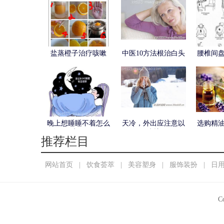
盐蒸橙子治疗咳嗽
中医10方法根治白头
腰椎间
发
晚上想睡睡不着怎么
天冷，外出应注意以
选购精
办？
下防护！
推荐栏目
网站首页
|
饮食荟萃
|
美容塑身
|
服饰装扮
|
日
C