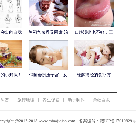
盘突出的自我
胸闷气短呼吸困难 治
口腔溃疡老不好，三
锻炼
疗预防有妙招
招来应对
油的小知识！
仰睡会挤压子宫 女
缓解痛经的食疗方
人最好侧着睡
用科普
|
旅行地理
|
养生保健
|
动手制作
|
急救自救
opyright @2013-2018
www.miaojiqiao.com
| 备案编号：
赣ICP备17010829号