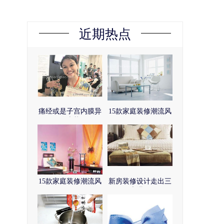
近期热点
痛经或是子宫内膜异
15款家庭装修潮流风
位症状
15款家庭装修潮流风
新房装修设计走出三
大误区