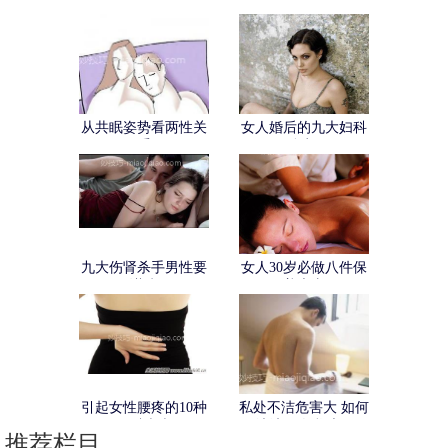
招能缓解
动作，可能让你舒服
一整天！
从共眠姿势看两性关
女人婚后的九大妇科
系
危机
九大伤肾杀手男性要
女人30岁必做八件保
谨防
养大事
引起女性腰疼的10种
私处不洁危害大 如何
妇科疾病
清洗男人私处？
推荐栏目