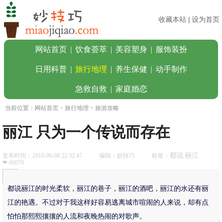
收藏本站
|
设为首页
网站首页
|
饮食荟萃
|
美容塑身
|
服饰装扮
日用科普
|
旅行地理
|
养生保健
|
动手制作
急救自救
|
家庭婚恋
当前位置：
网站首页
>
旅行地理
> 旅游攻略
丽江 只为一个传说而存在
都说
丽江
发布时间：2018-06-08 22:32:47
编辑：妙技巧
标签：
❤ 66070
都说丽江的时光柔软，丽江的巷子，丽江的酒吧，丽江的水还有丽
江的艳遇。不过对于我这样好容易逃离城市喧闹的人来说，却有点
怕怕那熙熙攘攘的人流和夜晚热闹的对歌声。