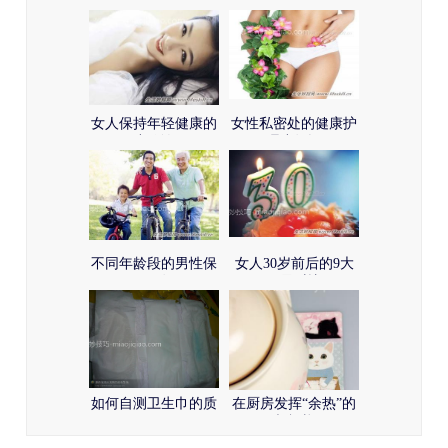
女人保持年轻健康的
女性私密处的健康护
小秘诀
理小知识
不同年龄段的男性保
女人30岁前后的9大
健须知
明显对比
如何自测卫生巾的质
在厨房发挥“余热”的
量
鼠标垫