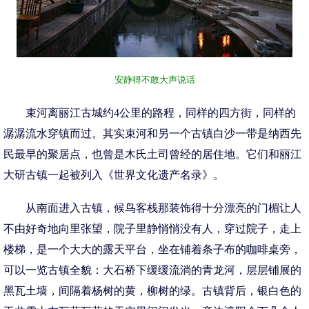
安静得不敢大声说话
束河离丽江古城约4公里的路程，同样的四方街，同样的
潺潺流水穿镇而过。其实束河和另一个古镇白沙一带是纳西先
民最早的聚居点，也曾是木氏土司曾经的居住地。它们和丽江
大研古镇一起被列入《世界文化遗产名录》。
从南面进入古镇，候鸟客栈那装饰得十分漂亮的门楣让人
不由好奇地向里张望，院子里静悄悄没有人，穿过院子，走上
楼梯，是一个大大的露天平台，坐在铺着条子布的咖啡桌旁，
可以一览古镇全貌：大石桥下缓缓流淌的青龙河，层层铺展的
黑瓦土墙，间隔着杨树的黄，柳树的绿。古镇背后，银白色的