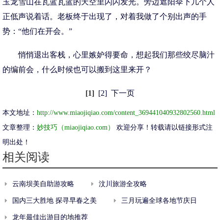
玉龙雪山在瓦蓝瓦蓝的天空里闪闪发光。旁边遮阳伞下几个人
正低声说着话。老板终于出现了，对着我做了个别出声的手
势：“他们在开会。”
悄悄退出客栈，心里嫉妒得要命，想起我们那些绞尽脑汁
的编前会，什么时候也可以搬到这里来开？
[1]
[2]
下一页
本文地址：
http://www.miaojiqiao.com/content_369441040932802560.html
文章整理：
妙技巧（miaojiqiao.com）
欢迎分享！转载请以链接形式注
明出处！
相关阅读
云南坝美自助游攻略
汶川旅游全攻略
国内三大胜地 探寻早春之美
三月玩遍全球各地节庆日
龙年最佳出游目的地推荐