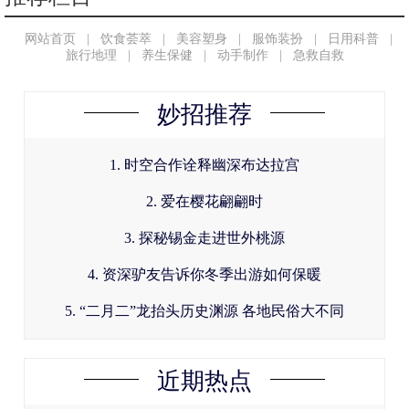
网站首页
|
饮食荟萃
|
美容塑身
|
服饰装扮
|
日用科普
|
旅行地理
|
养生保健
|
动手制作
|
急救自救
妙招推荐
1. 时空合作诠释幽深布达拉宫
2. 爱在樱花翩翩时
3. 探秘锡金走进世外桃源
4. 资深驴友告诉你冬季出游如何保暖
5. “二月二”龙抬头历史渊源 各地民俗大不同
近期热点