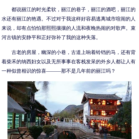
都说丽江的时光柔软，丽江的巷子，丽江的酒吧，丽江的
水还有丽江的艳遇。不过对于我这样好容易逃离城市喧闹的人
来说，却有点怕怕那熙熙攘攘的人流和夜晚热闹的对歌声。束
河古镇的安静平和正好弥补了我的这种失落。
古老的房屋，幽深的小巷，古道上响着铃铛的马，还有背
着柴禾的纳西妇女以及无所事事在客栈发呆的外乡人都让人有
一种似曾相识的惊喜———那不是几年前的丽江吗？