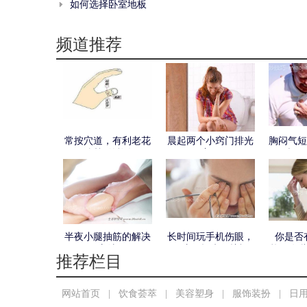
如何选择卧室地板
频道推荐
常按穴道，有利老花
晨起两个小窍门排光
胸闷气短
及近视的恢复
宿便
疗预
半夜小腿抽筋的解决
长时间玩手机伤眼，
你是否
方法
用这10招来保护视
扰？有
推荐栏目
力！
定
网站首页
|
饮食荟萃
|
美容塑身
|
服饰装扮
|
日