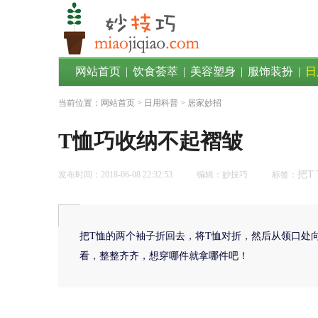
网站首页
|
饮食荟萃
|
美容塑身
|
服饰装扮
|
日
当前位置：
网站首页
>
日用科普
> 居家妙招
T恤巧收纳不起褶皱
把T
发布时间：2018-06-08 22:32:53
编辑：妙技巧
标签：
把T恤的两个袖子折回去，将T恤对折，然后从领口处
看，整整齐齐，想穿哪件就拿哪件吧！