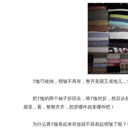
T恤巧收纳，褶皱不再有，整齐美观又省地儿，
把T恤的两个袖子折回去，将T恤对折，然后从领
屉里，看，整整齐齐，想穿哪件就拿哪件吧！
为什么将T恤卷起来存放就不容易起褶皱了呢？不