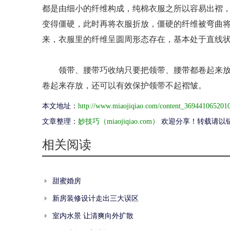
都是由细小的纤维构成，纯棉衣服之所以容易出褶
变得僵硬，此时再将衣服折放，僵硬的纤维被弯曲将
来，衣服里的纤维呈圆周形态存在，基本处于直线
领带、腰带巧收纳只要把领带、腰带都卷起来放
卷起来存放，还可以有效保护领带不起褶皱。
本文地址：
http://www.miaojiqiao.com/content_369441065201
文章整理：
妙技巧（miaojiqiao.com）
欢迎分享！转载请以
相关阅读
甜蜜婚房
新房装修设计走出三大误区
室内水景 让清爽向外扩散