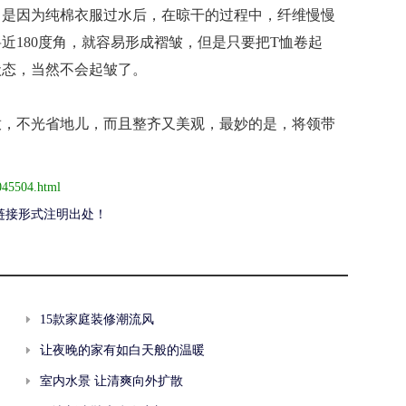
，是因为纯棉衣服过水后，在晾干的过程中，纤维慢慢
近180度角，就容易形成褶皱，但是只要把T恤卷起
状态，当然不会起皱了。
，不光省地儿，而且整齐又美观，最妙的是，将领带
045504.html
链接形式注明出处！
15款家庭装修潮流风
让夜晚的家有如白天般的温暖
室内水景 让清爽向外扩散