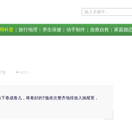
用科普
|
旅行地理
|
养生保健
|
动手制作
|
急救自救
|
家庭婚
T恤
❤ 44315
向下卷成卷儿，将卷好的T恤依次整齐地排放入抽屉里，