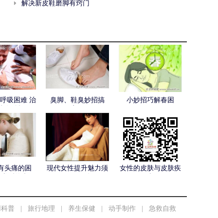
解决新皮鞋磨脚有窍门
呼吸困难 治
臭脚、鞋臭妙招搞
小妙招巧解春困
防有妙招
定！
有头痛的困
现代女性提升魅力须
女性的皮肤与皮肤疾
些类型的痛一
做好20件
病
要警惕！
用科普
|
旅行地理
|
养生保健
|
动手制作
|
急救自救