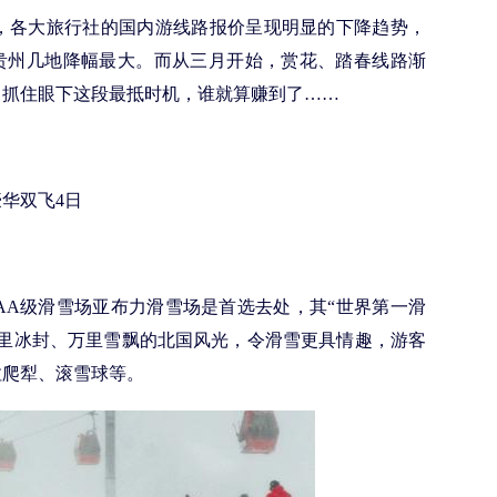
各大旅行社的国内游线路报价呈现明显的下降趋势，
、贵州几地降幅最大。而从三月开始，赏花、踏春线路渐
、抓住眼下这段最抵时机，谁就算赚到了……
华双飞4日
AA级滑雪场亚布力滑雪场是首选去处，其“世界第一滑
有千里冰封、万里雪飘的北国风光，令滑雪更具情趣，游客
拉爬犁、滚雪球等。