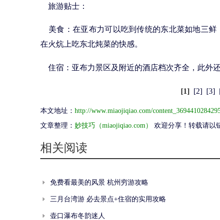
旅游贴士：
美食：在亚布力可以吃到传统的东北菜如地三鲜
在火炕上吃东北炖菜的快感。
住宿：亚布力景区及附近的酒店档次齐全，此外还
[1]
[2]
[3]
本文地址：
http://www.miaojiqiao.com/content_369441028429
文章整理：
妙技巧（miaojiqiao.com）
欢迎分享！转载请以
相关阅读
免费看最美的风景 杭州穷游攻略
三月台湾游 必去景点+住宿的实用攻略
壶口瀑布冬韵迷人