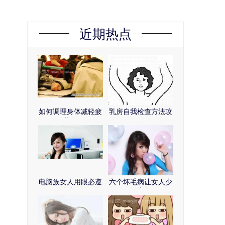
近期热点
如何调理身体减轻疲
乳房自我检查方法攻
劳？
略
电脑族女人用眼必遵
六个坏毛病让女人少
的铁则
活十年