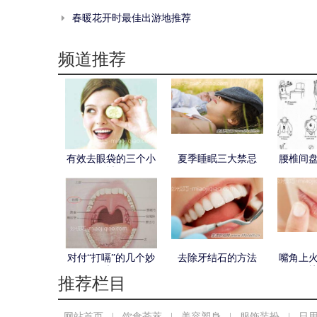
春暖花开时最佳出游地推荐
频道推荐
有效去眼袋的三个小
夏季睡眠三大禁忌
腰椎间
妙招
对付“打嗝”的几个妙
去除牙结石的方法
嘴角上
招
推荐栏目
网站首页
|
饮食荟萃
|
美容塑身
|
服饰装扮
|
日