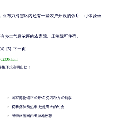
，亚布力滑雪区内还有一些农户开设的饭店，可体验坐
有乡土气息浓厚的农家院、庄稼院可住宿。
[4]
[5]
下一页
582336.html
链接形式注明出处！
国家博物馆正式开馆 凭四种方式领票
初春婺源预热季 赶赴春天的约会
淡季旅游国内出游地热荐