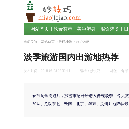
网站首页
|
饮食荟萃
|
美容塑身
|
服饰装扮
|
日
当前位置：
网站首页
>
旅行地理
> 旅游攻略
淡季旅游国内出游地热荐
春节
发布时间：2018-06-08 22:32:44
编辑：妙技巧
标签：
春节黄金周过后，旅游市场开始进入传统淡季，各大旅
30%，尤以东北、云南、北京、华东、贵州几地降幅最