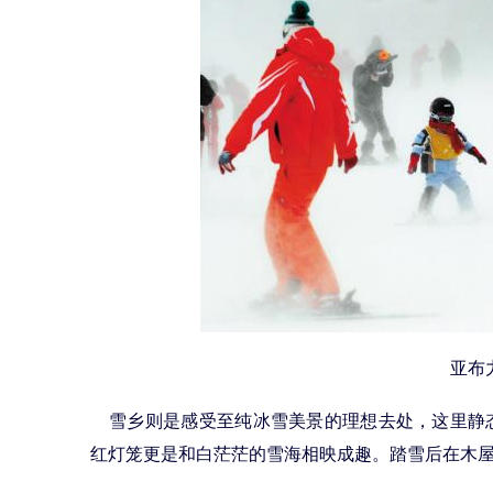
亚布
雪乡则是感受至纯冰雪美景的理想去处，这里静
红灯笼更是和白茫茫的雪海相映成趣。踏雪后在木