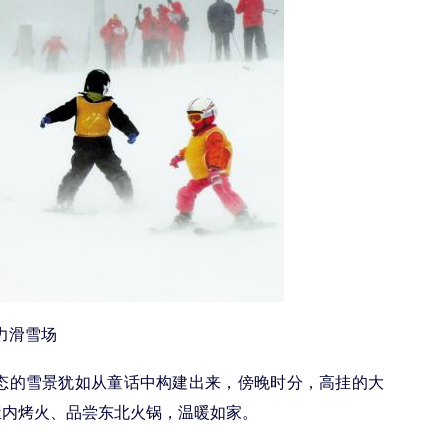
力滑雪场
态的雪景犹如从童话中构建出来，傍晚时分，高挂的大
屋内烤火、品尝东北火锅，温暖如家。