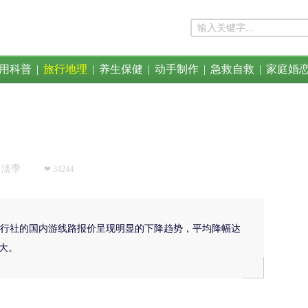
用科普
|
旅行地理
|
养生保健
|
动手制作
|
急救自救
|
家庭婚
淡季
❤ 34244
行社的国内游线路报价呈现明显的下降趋势，平均降幅达
大。