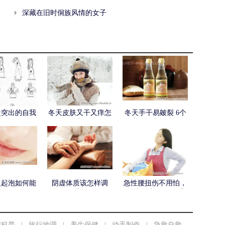
深藏在旧时侗族风情的女子
盘突出的自我
冬天皮肤又干又痒怎
冬天手干易皴裂 6个
锻炼
么办？
小妙招来帮你！
火起泡如何能
阴虚体质该怎样调
急性腰扭伤不用怕，
快好？
理？
按摩四穴位可舒缓
用科普
|
旅行地理
|
养生保健
|
动手制作
|
急救自救